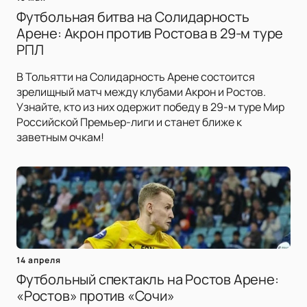
Футбольная битва на Солидарность
Арене: Акрон против Ростова в 29-м туре
РПЛ
В Тольятти на Солидарность Арене состоится
зрелищный матч между клубами Акрон и Ростов.
Узнайте, кто из них одержит победу в 29-м туре Мир
Российской Премьер-лиги и станет ближе к
заветным очкам!
14 апреля
Футбольный спектакль на Ростов Арене:
«Ростов» против «Сочи»