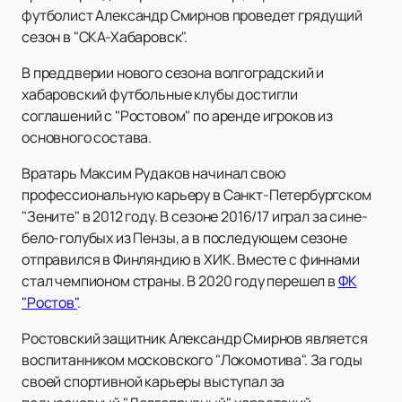
футболист Александр Смирнов проведет грядущий
сезон в "СКА-Хабаровск".
В преддверии нового сезона волгоградский и
хабаровский футбольные клубы достигли
соглашений с "Ростовом" по аренде игроков из
основного состава.
Вратарь Максим Рудаков начинал свою
профессиональную карьеру в Санкт-Петербургском
"Зените" в 2012 году. В сезоне 2016/17 играл за сине-
бело-голубых из Пензы, а в последующем сезоне
отправился в Финляндию в ХИК. Вместе с финнами
стал чемпионом страны. В 2020 году перешел в
ФК
"Ростов"
.
Ростовский защитник Александр Смирнов является
воспитанником московского "Локомотива". За годы
своей спортивной карьеры выступал за